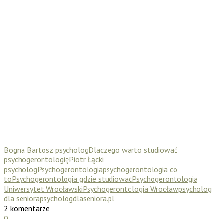
Bogna Bartosz psycholog
Dlaczego warto studiować
psychogerontologię
Piotr Łącki
psycholog
Psychogerontologia
psychogerontologia co
to
Psychogerontologia gdzie studiować
Psychogerontologia
Uniwersytet Wrocławski
Psychogerontologia Wrocław
psycholog
dla seniora
psychologdlaseniora.pl
2 komentarze
0