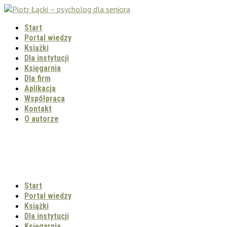
Start
Portal wiedzy
Książki
Dla instytucji
Księgarnia
Dla firm
Aplikacja
Współpraca
Kontakt
O autorze
Start
Portal wiedzy
Książki
Dla instytucji
Księgarnia