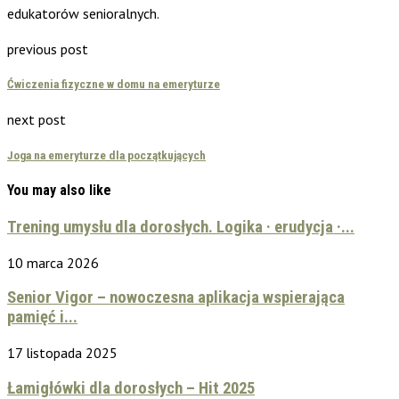
edukatorów senioralnych.
previous post
Ćwiczenia fizyczne w domu na emeryturze
next post
Joga na emeryturze dla początkujących
You may also like
Trening umysłu dla dorosłych. Logika · erudycja ·...
10 marca 2026
Senior Vigor – nowoczesna aplikacja wspierająca
pamięć i...
17 listopada 2025
Łamigłówki dla dorosłych – Hit 2025