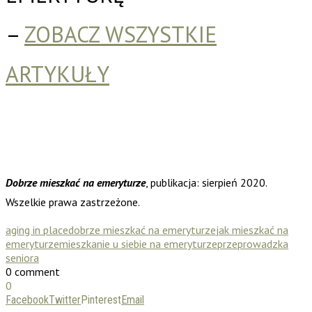
–
ZOBACZ WSZYSTKIE
ARTYKUŁY
Dobrze mieszkać na emeryturze
, publikacja: sierpień 2020.
Wszelkie prawa zastrzeżone.
aging in place
dobrze mieszkać na emeryturze
jak mieszkać na
emeryturze
mieszkanie u siebie na emeryturze
przeprowadzka
seniora
0 comment
0
Facebook
Twitter
Pinterest
Email