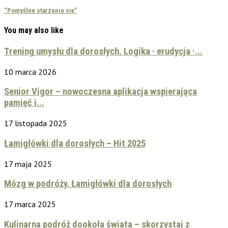
“Pomyślne starzenie się”
You may also like
Trening umysłu dla dorosłych. Logika · erudycja ·...
10 marca 2026
Senior Vigor – nowoczesna aplikacja wspierająca
pamięć i...
17 listopada 2025
Łamigłówki dla dorosłych – Hit 2025
17 maja 2025
Mózg w podróży. Łamigłówki dla dorosłych
17 marca 2025
Kulinarna podróż dookoła świata – skorzystaj z