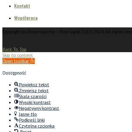
Kontakt
Współpraca
Copyright by Dreamcatcher - Piotr Łącki 2015-2024. All rights res
Back To Top
Skip to content
Open toolbar
Dostępność
Powiększ tekst
Zmniejsz tekst
Skala szarości
Wysoki kontrast
Negatywny kontrast
Jasne tło
Podkreśl linki
Czytelna czcionka
Reset