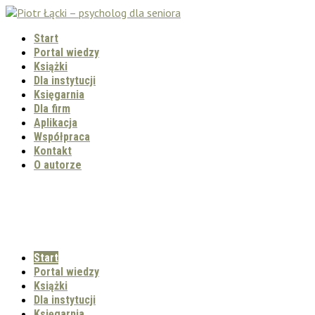
Start
Portal wiedzy
Książki
Dla instytucji
Księgarnia
Dla firm
Aplikacja
Współpraca
Kontakt
O autorze
Start
Portal wiedzy
Książki
Dla instytucji
Księgarnia