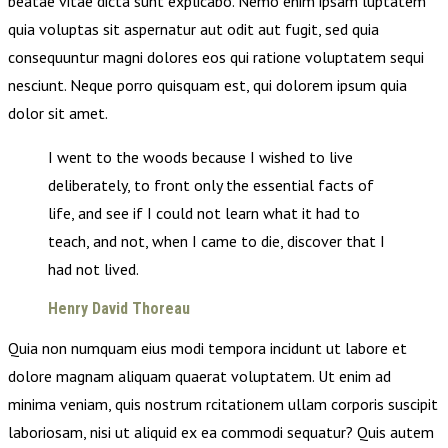
beatae vitae dicta sunt explicabo. Nemo enim ipsam luptatem
quia voluptas sit aspernatur aut odit aut fugit, sed quia
consequuntur magni dolores eos qui ratione voluptatem sequi
nesciunt. Neque porro quisquam est, qui dolorem ipsum quia
dolor sit amet.
I went to the woods because I wished to live
deliberately, to front only the essential facts of
life, and see if I could not learn what it had to
teach, and not, when I came to die, discover that I
had not lived.
Henry David Thoreau
Quia non numquam eius modi tempora incidunt ut labore et
dolore magnam aliquam quaerat voluptatem. Ut enim ad
minima veniam, quis nostrum rcitationem ullam corporis suscipit
laboriosam, nisi ut aliquid ex ea commodi sequatur? Quis autem