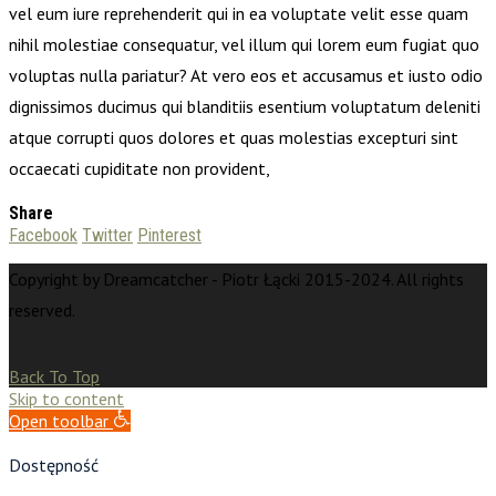
vel eum iure reprehenderit qui in ea voluptate velit esse quam
nihil molestiae consequatur, vel illum qui lorem eum fugiat quo
voluptas nulla pariatur? At vero eos et accusamus et iusto odio
dignissimos ducimus qui blanditiis esentium voluptatum deleniti
atque corrupti quos dolores et quas molestias excepturi sint
occaecati cupiditate non provident,
Share
Facebook
Twitter
Pinterest
Copyright by Dreamcatcher - Piotr Łącki 2015-2024. All rights
reserved.
Back To Top
Skip to content
Open toolbar
Dostępność