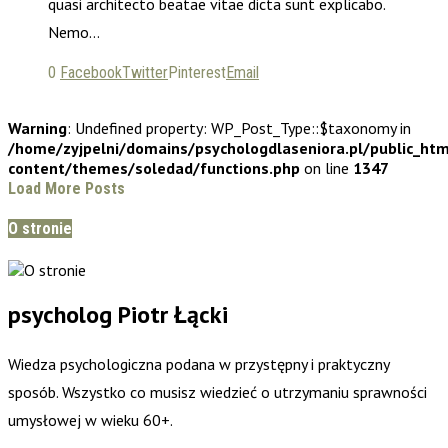
quasi architecto beatae vitae dicta sunt explicabo.
Nemo…
0
Facebook
Twitter
Pinterest
Email
Warning
: Undefined property: WP_Post_Type::$taxonomy in
/home/zyjpelni/domains/psychologdlaseniora.pl/public_ht
content/themes/soledad/functions.php
on line
1347
Load More Posts
O stronie
psycholog Piotr Łącki
Wiedza psychologiczna podana w przystępny i praktyczny
sposób. Wszystko co musisz wiedzieć o utrzymaniu sprawności
umysłowej w wieku 60+.