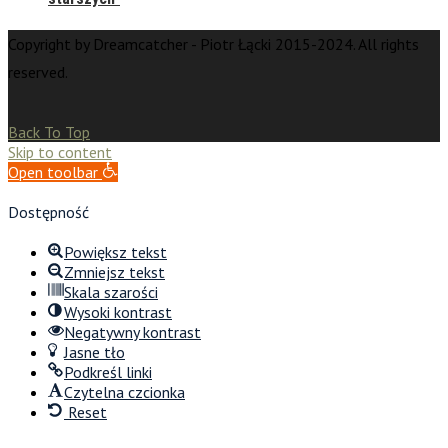
Copyright by Dreamcatcher - Piotr Łącki 2015-2024. All rights
reserved.
Back To Top
Skip to content
Open toolbar
Dostępność
Powiększ tekst
Zmniejsz tekst
Skala szarości
Wysoki kontrast
Negatywny kontrast
Jasne tło
Podkreśl linki
Czytelna czcionka
Reset