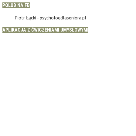
POLUB NA FB
Piotr Łącki - psychologdlaseniora.pl
APLIKACJA Z ĆWICZENIAMI UMYSŁOWYMI