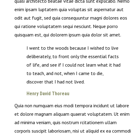
quasi architecto beatae vitae dicta sunt explicabo. Nemo
enim ipsam luptatem quia voluptas sit aspernatur aut
odit aut fugit, sed quia consequuntur magni dolores eos
qui ratione voluptatem sequi nesciunt. Neque porro
quisquam est, qui dolorem ipsum quia dolor sit amet.
I went to the woods because I wished to live
deliberately, to front only the essential facts
of life, and see if I could not learn what it had
to teach, and not, when I came to die,
discover that I had not lived.
Henry David Thoreau
Quia non numquam eius modi tempora incidunt ut labore
et dolore magnam aliquam quaerat voluptatem. Ut enim
ad minima veniam, quis nostrum rcitationem ullam
corporis suscipit laboriosam, nisi ut aliquid ex ea commodi