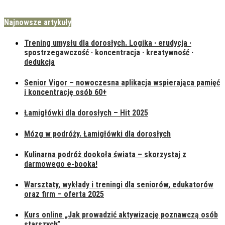
Najnowsze artykuły
Trening umysłu dla dorosłych. Logika · erudycja ·
spostrzegawczość · koncentracja · kreatywność ·
dedukcja
Senior Vigor – nowoczesna aplikacja wspierająca pamięć
i koncentrację osób 60+
Łamigłówki dla dorosłych – Hit 2025
Mózg w podróży. Łamigłówki dla dorosłych
Kulinarna podróż dookoła świata – skorzystaj z
darmowego e-booka!
Warsztaty, wykłady i treningi dla seniorów, edukatorów
oraz firm – oferta 2025
Kurs online „Jak prowadzić aktywizację poznawczą osób
starszych”