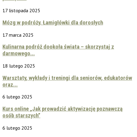
17 listopada 2025
Mózg w podróży. Łamigłówki dla dorosłych
17 marca 2025
Kulinarna podróż dookoła świata – skorzystaj z
darmowego...
18 lutego 2025
Warsztaty, wykłady i treningi dla seniorów, edukatorów
oraz...
6 lutego 2025
Kurs online „Jak prowadzić aktywizację poznawczą
osób starszych”
6 lutego 2025