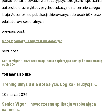
ponad 10 lat prowadzi warsztaty psychologiczne, spotkania
autorskie oraz wykłady psychoedukacyjne na terenie całego
kraju. Autor ośmiu publikacji skierowanych do osób 60+ oraz
edukatorów senioralnych.
previous post
Mózg w podróży. Łamigłówki dla dorosłych
next post
Senior Vigor – nowoczesna aplikacja wspierająca pamięć i koncentrację
osób 60+
You may also like
Trening umysłu dla dorosłych. Logika · erudycja ·...
10 marca 2026
Senior Vigor – nowoczesna aplikacja wspierająca
pamięć i...