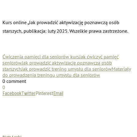
Kurs online „Jak prowadzić aktywizację poznawczą osób
starszych, publikacja: luty 2025. Wszelkie prawa zastrzeżone.
Ćwiczenia pamięci dla seniorów kurs
Jak ćwiczyć pamięć
seniorów
Jak prowadzić aktywizację poznawczą osób
starszych
Jak prowadzić trening umysłu dla seniorów
Materiały
do prowadzenia treningu umysłu dla seniorów
0 comment
0
Facebook
Twitter
Pinterest
Email