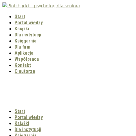
Start
Portal wiedzy
Książki
Dla instytucji
Księgarnia
Dla firm
Aplikacja
Współpraca
Kontakt
O autorze
Start
Portal wiedzy
Książki
Dla instytucji
Księgarnia