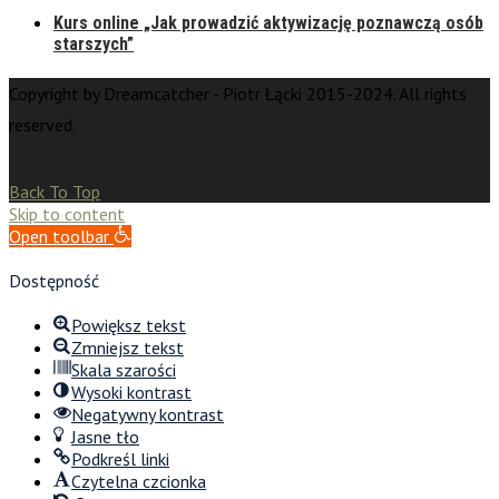
Kurs online „Jak prowadzić aktywizację poznawczą osób
starszych”
Copyright by Dreamcatcher - Piotr Łącki 2015-2024. All rights
reserved.
Back To Top
Skip to content
Open toolbar
Dostępność
Powiększ tekst
Zmniejsz tekst
Skala szarości
Wysoki kontrast
Negatywny kontrast
Jasne tło
Podkreśl linki
Czytelna czcionka