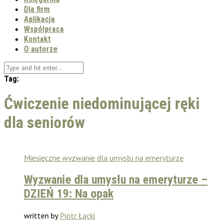
Dla firm
Aplikacja
Współpraca
Kontakt
O autorze
Tag:
Ćwiczenie niedominującej ręki
dla seniorów
Miesięczne wyzwanie dla umysłu na emeryturze
Wyzwanie dla umysłu na emeryturze –
DZIEŃ 19: Na opak
written by
Piotr Łącki