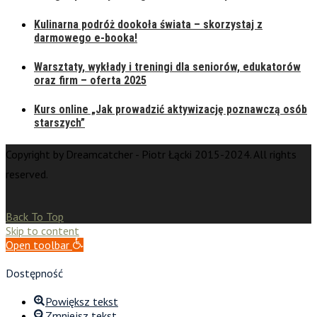
Kulinarna podróż dookoła świata – skorzystaj z
darmowego e-booka!
Warsztaty, wykłady i treningi dla seniorów, edukatorów
oraz firm – oferta 2025
Kurs online „Jak prowadzić aktywizację poznawczą osób
starszych”
Copyright by Dreamcatcher - Piotr Łącki 2015-2024. All rights
reserved.
Back To Top
Skip to content
Open toolbar
Dostępność
Powiększ tekst
Zmniejsz tekst