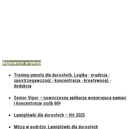
Najnowsze artykuły
Trening umysłu dla dorosłych. Logika · erudycja ·
spostrzegawczość · koncentracja · kreatywność ·
dedukcja
Senior Vigor – nowoczesna aplikacja wspierająca pamięć
i koncentrację osób 60+
Łamigłówki dla dorosłych – Hit 2025
Mózg w podróży. Łamigłówki dla dorosłych