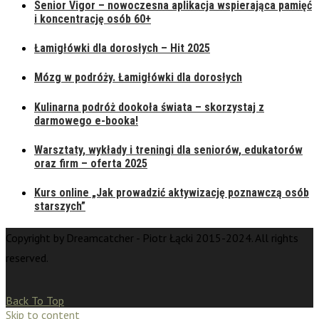
Senior Vigor – nowoczesna aplikacja wspierająca pamięć
i koncentrację osób 60+
Łamigłówki dla dorosłych – Hit 2025
Mózg w podróży. Łamigłówki dla dorosłych
Kulinarna podróż dookoła świata – skorzystaj z
darmowego e-booka!
Warsztaty, wykłady i treningi dla seniorów, edukatorów
oraz firm – oferta 2025
Kurs online „Jak prowadzić aktywizację poznawczą osób
starszych”
Copyright by Dreamcatcher - Piotr Łącki 2015-2024. All rights
reserved.
Back To Top
Skip to content