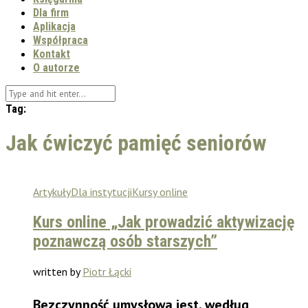
Dla firm
Aplikacja
Współpraca
Kontakt
O autorze
Tag:
Jak ćwiczyć pamięć seniorów
Artykuły
Dla instytucji
Kursy online
Kurs online „Jak prowadzić aktywizację
poznawczą osób starszych”
written by
Piotr Łącki
Bezczynność umysłowa jest, według