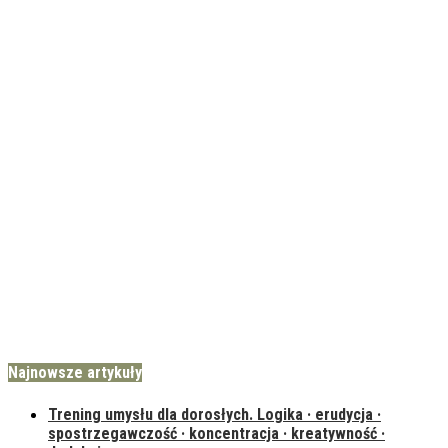
Najnowsze artykuły
Trening umysłu dla dorosłych. Logika · erudycja ·
spostrzegawczość · koncentracja · kreatywność ·