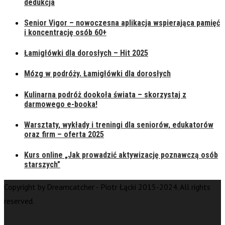
dedukcja
Senior Vigor – nowoczesna aplikacja wspierająca pamięć
i koncentrację osób 60+
Łamigłówki dla dorosłych – Hit 2025
Mózg w podróży. Łamigłówki dla dorosłych
Kulinarna podróż dookoła świata – skorzystaj z
darmowego e-booka!
Warsztaty, wykłady i treningi dla seniorów, edukatorów
oraz firm – oferta 2025
Kurs online „Jak prowadzić aktywizację poznawczą osób
starszych”
Copyright by Dreamcatcher - Piotr Łącki 2015-2024. All rights
reserved.