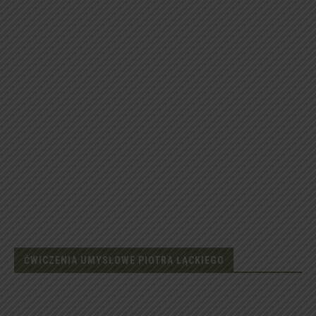
ĆWICZENIA UMYSŁOWE PIOTRA ŁĄCKIEGO