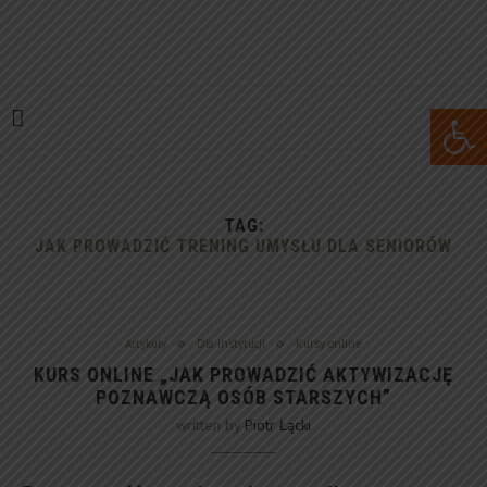
Open 
TAG:
JAK PROWADZIĆ TRENING UMYSŁU DLA SENIORÓW
Artykuły
Dla instytucji
Kursy online
KURS ONLINE „JAK PROWADZIĆ AKTYWIZACJĘ
POZNAWCZĄ OSÓB STARSZYCH”
written by
Piotr Łącki