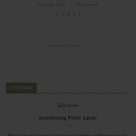
6 lutego 2025
0 comment
LOAD MORE POSTS
O STRONIE
psycholog Piotr Łącki
Wiedza psychologiczna podana w przystępny i praktyczny sposób.