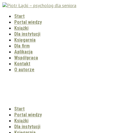
Start
Portal wiedzy
Książki
Dla instytucji
Księgarnia
Dla firm
Aplikacja
Współpraca
Kontakt
O autorze
Start
Portal wiedzy
Książki
Dla instytucji
Księgarnia