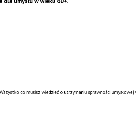
e dla umysłu w wieku 60+
.
. Wszystko co musisz wiedzieć o utrzymaniu sprawności umysłowej 