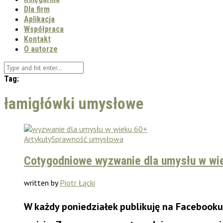
Dla firm
Aplikacja
Współpraca
Kontakt
O autorze
Tag:
łamigłówki umysłowe
Artykuły
Sprawność umysłowa
Cotygodniowe wyzwanie dla umysłu w wi
written by
Piotr Łącki
W każdy poniedziałek publikuję na Facebook