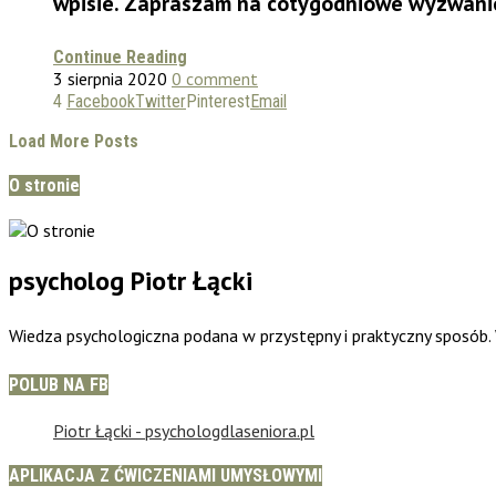
wpisie. Zapraszam na cotygodniowe wyzwani
Continue Reading
3 sierpnia 2020
0 comment
4
Facebook
Twitter
Pinterest
Email
Load More Posts
O stronie
psycholog Piotr Łącki
Wiedza psychologiczna podana w przystępny i praktyczny sposób
POLUB NA FB
Piotr Łącki - psychologdlaseniora.pl
APLIKACJA Z ĆWICZENIAMI UMYSŁOWYMI