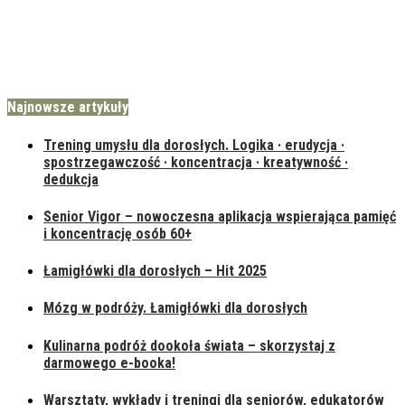
Najnowsze artykuły
Trening umysłu dla dorosłych. Logika · erudycja ·
spostrzegawczość · koncentracja · kreatywność ·
dedukcja
Senior Vigor – nowoczesna aplikacja wspierająca pamięć
i koncentrację osób 60+
Łamigłówki dla dorosłych – Hit 2025
Mózg w podróży. Łamigłówki dla dorosłych
Kulinarna podróż dookoła świata – skorzystaj z
darmowego e-booka!
Warsztaty, wykłady i treningi dla seniorów, edukatorów