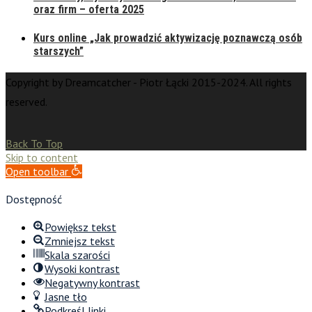
oraz firm – oferta 2025
Kurs online „Jak prowadzić aktywizację poznawczą osób
starszych”
Copyright by Dreamcatcher - Piotr Łącki 2015-2024. All rights
reserved.
Back To Top
Skip to content
Open toolbar
Dostępność
Powiększ tekst
Zmniejsz tekst
Skala szarości
Wysoki kontrast
Negatywny kontrast
Jasne tło
Podkreśl linki