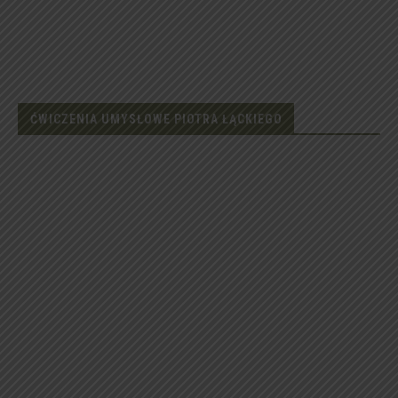
ĆWICZENIA UMYSŁOWE PIOTRA ŁĄCKIEGO