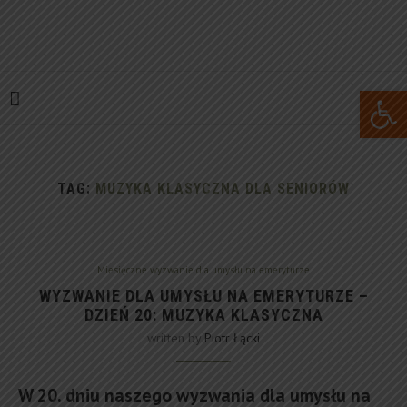
Open 
TAG:
MUZYKA KLASYCZNA DLA SENIORÓW
Miesięczne wyzwanie dla umysłu na emeryturze
WYZWANIE DLA UMYSŁU NA EMERYTURZE –
DZIEŃ 20: MUZYKA KLASYCZNA
written by
Piotr Łącki
W 20. dniu naszego wyzwania dla umysłu na