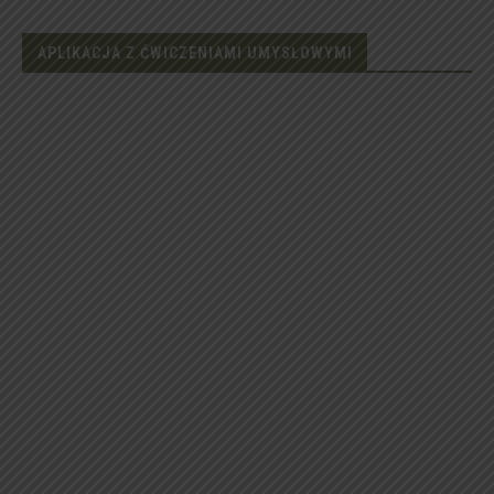
APLIKACJA Z ĆWICZENIAMI UMYSŁOWYMI