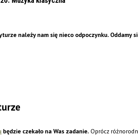
 20: Muzyka klasyczna
turze należy nam się nieco odpoczynku. Oddamy si
turze
u
będzie czekało na Was zadanie.
Oprócz różnorodn