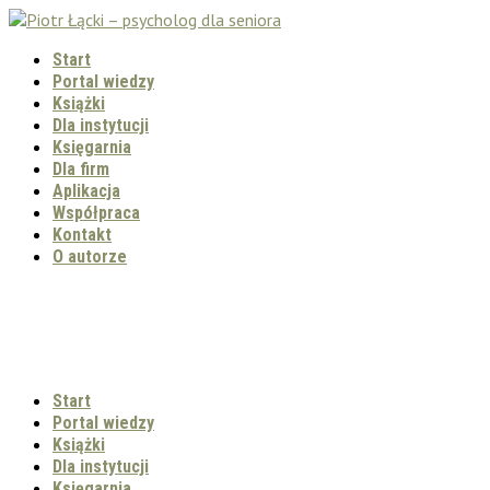
Start
Portal wiedzy
Książki
Dla instytucji
Księgarnia
Dla firm
Aplikacja
Współpraca
Kontakt
O autorze
Start
Portal wiedzy
Książki
Dla instytucji
Księgarnia