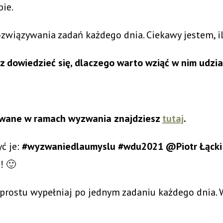
bie.
rozwiązywania zadań każdego dnia. Ciekawy jestem, 
z dowiedzieć się, dlaczego warto wziąć w nim udzi
ikowane w ramach wyzwania znajdziesz
tutaj
.
yć je:
#wyzwaniedlaumyslu #wdu2021 @Piotr Łącki 
! 🙂
 prostu wypełniaj po jednym zadaniu każdego dnia. 