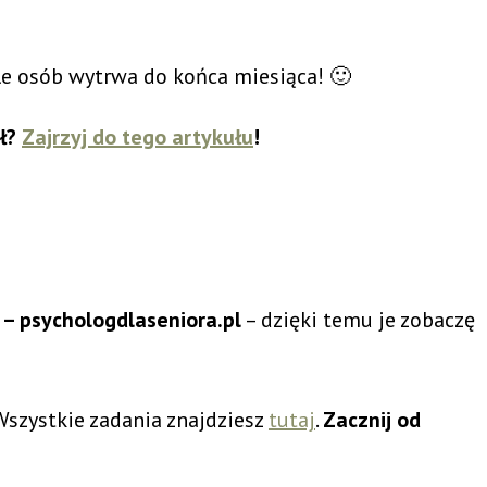
ile osób wytrwa do końca miesiąca! 🙂
ał?
Zajrzyj do tego artykułu
!
– psychologdlaseniora.pl
– dzięki temu je zobaczę
Wszystkie zadania znajdziesz
tutaj
.
Zacznij od