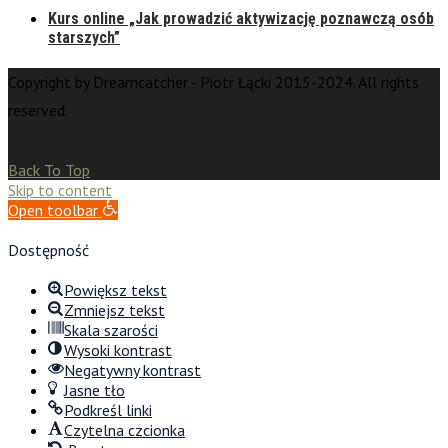
Kurs online „Jak prowadzić aktywizację poznawczą osób
starszych”
Copyright by Dreamcatcher - Piotr Łącki 2015-2024. All rights
reserved.
Back To Top
Skip to content
Open toolbar
Dostępność
Powiększ tekst
Zmniejsz tekst
Skala szarości
Wysoki kontrast
Negatywny kontrast
Jasne tło
Podkreśl linki
Czytelna czcionka