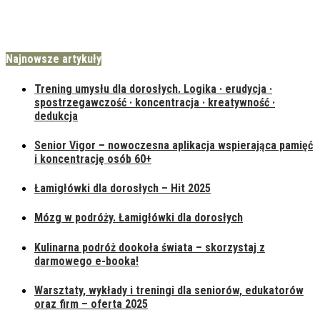
Najnowsze artykuły
Trening umysłu dla dorosłych. Logika · erudycja ·
spostrzegawczość · koncentracja · kreatywność ·
dedukcja
Senior Vigor – nowoczesna aplikacja wspierająca pamięć
i koncentrację osób 60+
Łamigłówki dla dorosłych – Hit 2025
Mózg w podróży. Łamigłówki dla dorosłych
Kulinarna podróż dookoła świata – skorzystaj z
darmowego e-booka!
Warsztaty, wykłady i treningi dla seniorów, edukatorów
oraz firm – oferta 2025