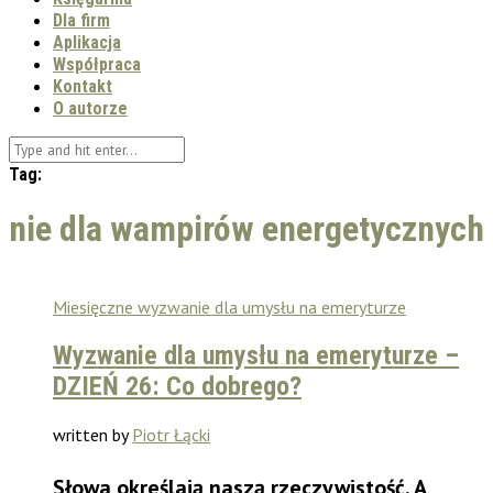
Dla firm
Aplikacja
Współpraca
Kontakt
O autorze
Tag:
nie dla wampirów energetycznych
Miesięczne wyzwanie dla umysłu na emeryturze
Wyzwanie dla umysłu na emeryturze –
DZIEŃ 26: Co dobrego?
written by
Piotr Łącki
Słowa określają naszą rzeczywistość. A