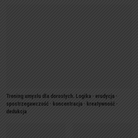
Trening umysłu dla dorosłych. Logika · erudycja ·
spostrzegawczość · koncentracja · kreatywność ·
dedukcja