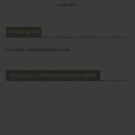
wieku 60+.
POLUB NA FB
Piotr Łącki - psychologdlaseniora.pl
APLIKACJA Z ĆWICZENIAMI UMYSŁOWYMI