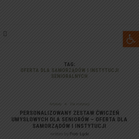
Open 
TAG:
OFERTA DLA SAMORZĄDÓW I INSTYTUCJI
SENIORALNYCH
Artykuły
Dla instytucji
PERSONALIZOWANY ZESTAW ĆWICZEŃ
UMYSŁOWYCH DLA SENIORÓW – OFERTA DLA
SAMORZĄDÓW I INSTYTUCJI
written by
Piotr Łącki