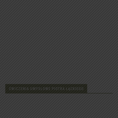
ĆWICZENIA UMYSŁOWE PIOTRA ŁĄCKIEGO