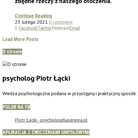
zbędne rzeczy z naszego otoczenia.
Continue Reading
23 lutego 2021
0 comment
0
Facebook
Twitter
Pinterest
Email
Load More Posts
O stronie
psycholog Piotr Łącki
Wiedza psychologiczna podana w przystępny i praktyczny sposób
POLUB NA FB
Piotr Łącki - psychologdlaseniora.pl
APLIKACJA Z ĆWICZENIAMI UMYSŁOWYMI