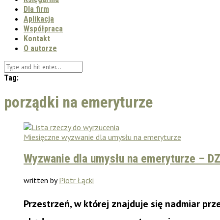
Dla firm
Aplikacja
Współpraca
Kontakt
O autorze
Tag:
porządki na emeryturze
Miesięczne wyzwanie dla umysłu na emeryturze
Wyzwanie dla umysłu na emeryturze – DZ
written by
Piotr Łącki
Przestrzeń, w której znajduje się nadmiar prz