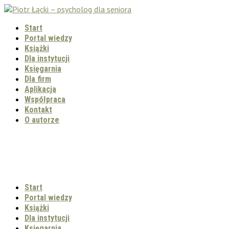
Start
Portal wiedzy
Książki
Dla instytucji
Księgarnia
Dla firm
Aplikacja
Współpraca
Kontakt
O autorze
Start
Portal wiedzy
Książki
Dla instytucji
Księgarnia