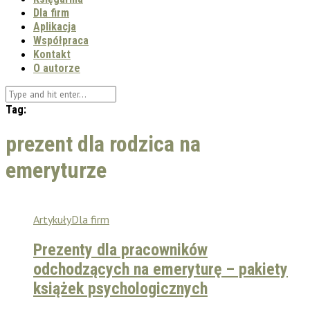
Dla firm
Aplikacja
Współpraca
Kontakt
O autorze
Tag:
prezent dla rodzica na
emeryturze
Artykuły
Dla firm
Prezenty dla pracowników
odchodzących na emeryturę – pakiety
książek psychologicznych