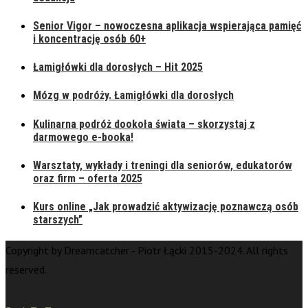
Senior Vigor – nowoczesna aplikacja wspierająca pamięć
i koncentrację osób 60+
Łamigłówki dla dorosłych – Hit 2025
Mózg w podróży. Łamigłówki dla dorosłych
Kulinarna podróż dookoła świata – skorzystaj z
darmowego e-booka!
Warsztaty, wykłady i treningi dla seniorów, edukatorów
oraz firm – oferta 2025
Kurs online „Jak prowadzić aktywizację poznawczą osób
starszych”
Copyright by Dreamcatcher - Piotr Łącki 2015-2024. All rights
reserved.