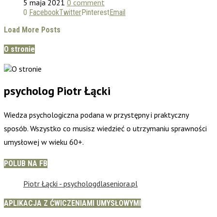
5 maja 2021
0 comment
0
Facebook
Twitter
Pinterest
Email
Load More Posts
O stronie
psycholog Piotr Łącki
Wiedza psychologiczna podana w przystępny i praktyczny
sposób. Wszystko co musisz wiedzieć o utrzymaniu sprawności
umysłowej w wieku 60+.
POLUB NA FB
Piotr Łącki - psychologdlaseniora.pl
APLIKACJA Z ĆWICZENIAMI UMYSŁOWYMI