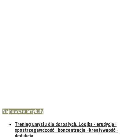
Najnowsze artykuły
Trening umysłu dla dorosłych. Logika · erudycja ·
spostrzegawczość · koncentracja · kreatywność ·
dedukcja