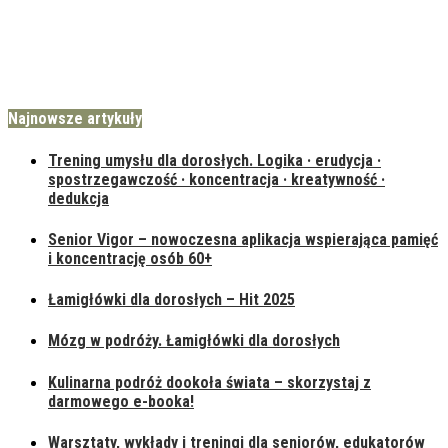
Najnowsze artykuły
Trening umysłu dla dorosłych. Logika · erudycja ·
spostrzegawczość · koncentracja · kreatywność ·
dedukcja
Senior Vigor – nowoczesna aplikacja wspierająca pamięć
i koncentrację osób 60+
Łamigłówki dla dorosłych – Hit 2025
Mózg w podróży. Łamigłówki dla dorosłych
Kulinarna podróż dookoła świata – skorzystaj z
darmowego e-booka!
Warsztaty, wykłady i treningi dla seniorów, edukatorów