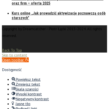
oraz firm – oferta 2025
Kurs online „Jak prowadzić aktywizację poznawczą osób
starszych”
Copyright by Dreamcatcher - Piotr Łącki 2015-2024. All rights
reserved.
Back To Top
Skip to content
Open toolbar
Dostępność
Powiększ tekst
Zmniejsz tekst
Skala szarości
Wysoki kontrast
Negatywny kontrast
Jasne tło
Podkreśl linki