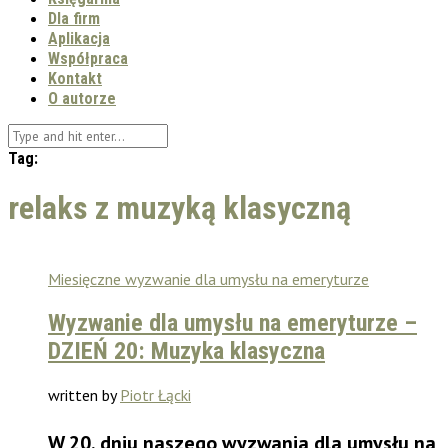
Dla firm
Aplikacja
Współpraca
Kontakt
O autorze
Tag:
relaks z muzyką klasyczną
Miesięczne wyzwanie dla umysłu na emeryturze
Wyzwanie dla umysłu na emeryturze –
DZIEŃ 20: Muzyka klasyczna
written by
Piotr Łącki
W 20. dniu naszego wyzwania dla umysłu na