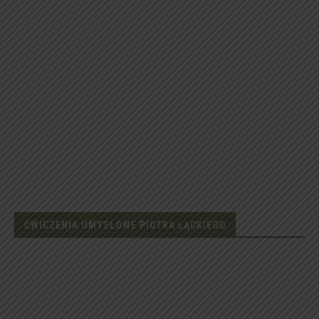
ĆWICZENIA UMYSŁOWE PIOTRA ŁĄCKIEGO