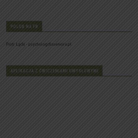
POLUB NA FB
Piotr Łącki - psychologdlaseniora.pl
APLIKACJA Z ĆWICZENIAMI UMYSŁOWYMI