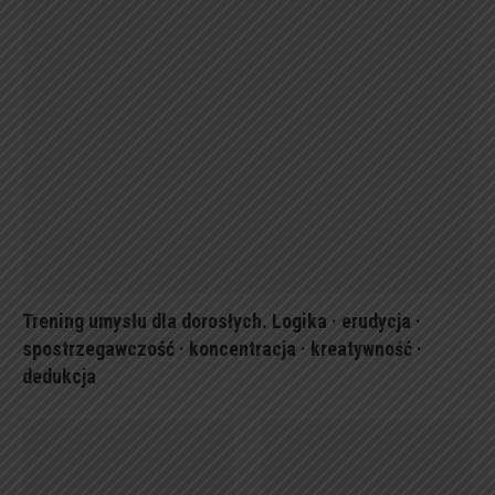
Trening umysłu dla dorosłych. Logika · erudycja ·
spostrzegawczość · koncentracja · kreatywność ·
dedukcja