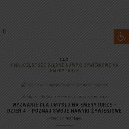
Open 
TAG:
4 NAJCZĘSTSZE BŁĘDNE NAWYKI ŻYWIENIOWE NA
EMERYTURZE
Artykuły
Miesięczne wyzwanie dla umysłu na emeryturze
WYZWANIE DLA UMYSŁU NA EMERYTURZE –
DZIEŃ 4 – POZNAJ SWOJE NAWYKI ŻYWIENIOWE
written by
Piotr Łącki