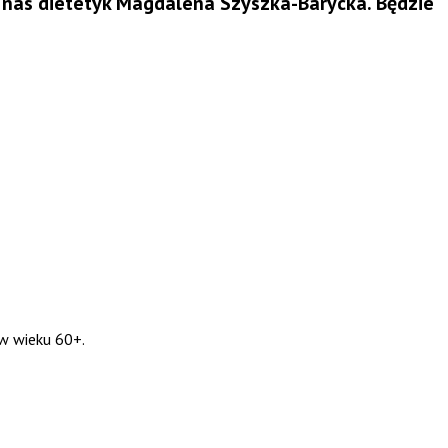
e nas dietetyk Magdalena Szyszka-Barycka. Będzie
w wieku 60+.