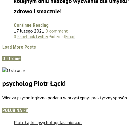
kolejnym dniu naszego wyzwania dla umysłu w
zdrowo i smacznie!
Continue Reading
17 lutego 2021
0 comment
0
Facebook
Twitter
Pinterest
Email
Load More Posts
O stronie
psycholog Piotr Łącki
Wiedza psychologiczna podana w przystępny i praktyczny sposób
POLUB NA FB
Piotr Łącki - psychologdlaseniora.pl