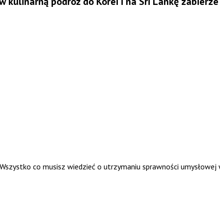
 kulinarną podróż do Korei i na Sri Lankę zabierz
. Wszystko co musisz wiedzieć o utrzymaniu sprawności umysłowej 