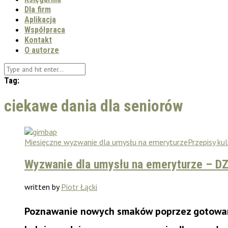
Dla firm
Aplikacja
Współpraca
Kontakt
O autorze
Tag:
ciekawe dania dla seniorów
Miesięczne wyzwanie dla umysłu na emeryturze
Przepisy kul
Wyzwanie dla umysłu na emeryturze – D
written by
Piotr Łącki
Poznawanie nowych smaków poprzez gotowani