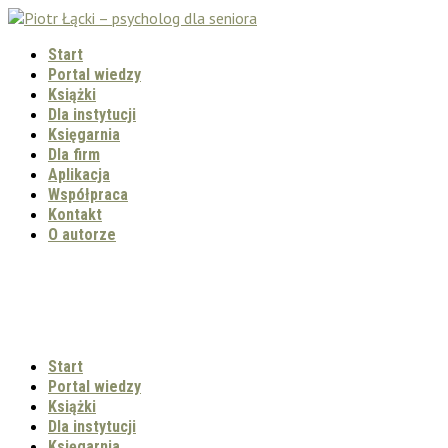
Start
Portal wiedzy
Książki
Dla instytucji
Księgarnia
Dla firm
Aplikacja
Współpraca
Kontakt
O autorze
Start
Portal wiedzy
Książki
Dla instytucji
Księgarnia