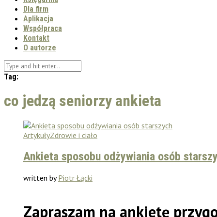
Dla firm
Aplikacja
Współpraca
Kontakt
O autorze
Tag:
co jedzą seniorzy ankieta
Artykuły
Zdrowie i ciało
Ankieta sposobu odżywiania osób starsz
written by
Piotr Łącki
Zapraszam na ankietę przyg