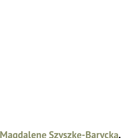
ą Magdalenę Szyszkę-Barycką
.