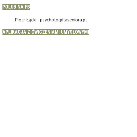
POLUB NA FB
Piotr Łącki - psychologdlaseniora.pl
APLIKACJA Z ĆWICZENIAMI UMYSŁOWYMI