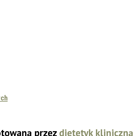
ych
otowaną przez
dietetyk kliniczn