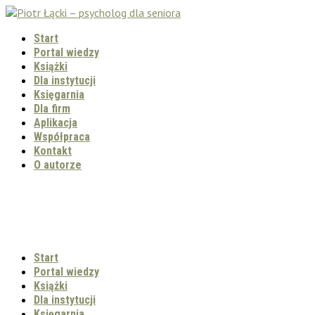
Start
Portal wiedzy
Książki
Dla instytucji
Księgarnia
Dla firm
Aplikacja
Współpraca
Kontakt
O autorze
Start
Portal wiedzy
Książki
Dla instytucji
Księgarnia