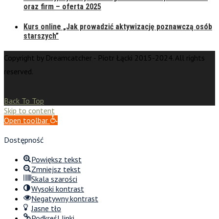
oraz firm – oferta 2025
Kurs online „Jak prowadzić aktywizację poznawczą osób
starszych”
Copyright by Dreamcatcher - Piotr Łącki 2015-2024. All rights
reserved.
Back To Top
Skip to content
Open toolbar
Dostępność
Powiększ tekst
Zmniejsz tekst
Skala szarości
Wysoki kontrast
Negatywny kontrast
Jasne tło
Podkreśl linki