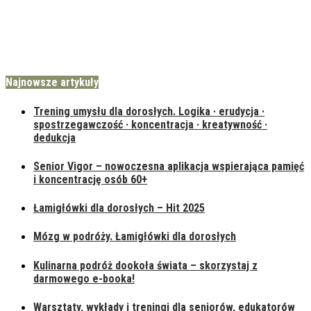
Najnowsze artykuły
Trening umysłu dla dorosłych. Logika · erudycja ·
spostrzegawczość · koncentracja · kreatywność ·
dedukcja
Senior Vigor – nowoczesna aplikacja wspierająca pamięć
i koncentrację osób 60+
Łamigłówki dla dorosłych – Hit 2025
Mózg w podróży. Łamigłówki dla dorosłych
Kulinarna podróż dookoła świata – skorzystaj z
darmowego e-booka!
Warsztaty, wykłady i treningi dla seniorów, edukatorów