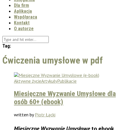
Dla firm
Aplikacja
Współpraca
Kontakt
O autorze
Tag:
Ćwiczenia umysłowe w pdf
Aktywne życie
Artykuły
Publikacje
Miesięczne Wyzwanie Umysłowe dla
osób 60+ (ebook)
written by
Piotr Łącki
Miesięczne Wyzwanie Umysłowe
to ebook