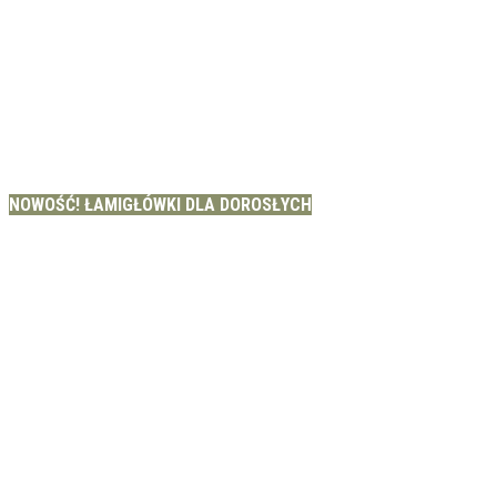
NOWOŚĆ! ŁAMIGŁÓWKI DLA DOROSŁYCH