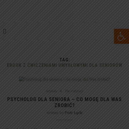
Open 
TAG:
EBOOK Z ĆWICZENIAMI UMYSŁOWYMI DLA SENIORÓW
Artykuły
Dla instytucji
PSYCHOLOG DLA SENIORA – CO MOGĘ DLA WAS
ZROBIĆ?
written by
Piotr Łącki