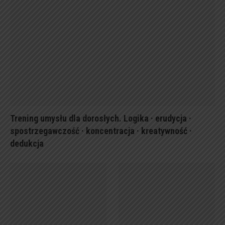
Trening umysłu dla dorosłych. Logika · erudycja ·
spostrzegawczość · koncentracja · kreatywność ·
dedukcja