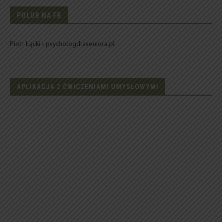
POLUB NA FB
Piotr Łącki - psychologdlaseniora.pl
APLIKACJA Z ĆWICZENIAMI UMYSŁOWYMI