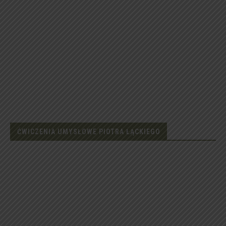
ĆWICZENIA UMYSŁOWE PIOTRA ŁĄCKIEGO