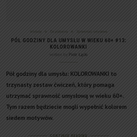
Artykuły
Do pobrania
Sprawność umysłowa
PÓŁ GODZINY DLA UMYSŁU W WIEKU 60+ #13:
KOLOROWANKI
written by
Piotr Łącki
Pół godziny dla umysłu: KOLOROWANKI to
trzynasty zestaw ćwiczeń, który pomaga
utrzymać sprawność umysłową w wieku 60+.
Tym razem będziecie mogli wypełnić kolorem
siedem motywów.
CONTINUE READING