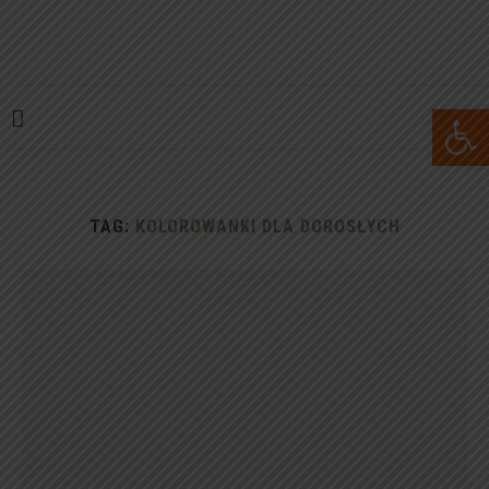
Open 
TAG:
KOLOROWANKI DLA DOROSŁYCH