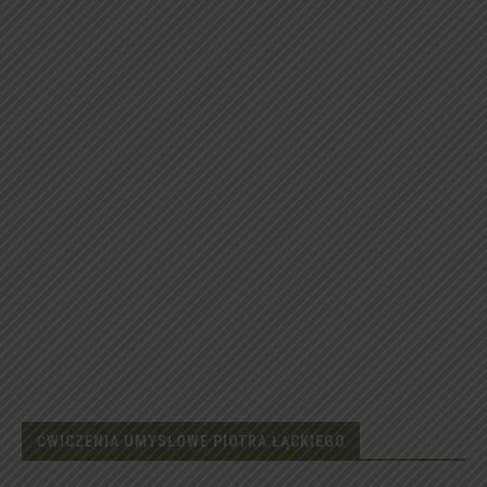
ĆWICZENIA UMYSŁOWE PIOTRA ŁĄCKIEGO