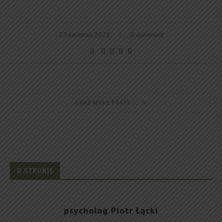
27 kwietnia 2021
0 comment
LOAD MORE POSTS
O STRONIE
psycholog Piotr Łącki