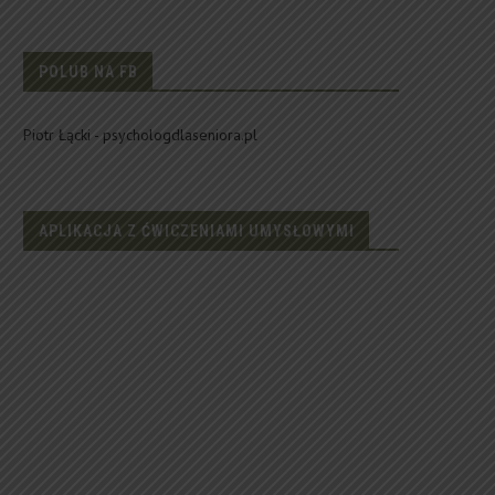
POLUB NA FB
Piotr Łącki - psychologdlaseniora.pl
APLIKACJA Z ĆWICZENIAMI UMYSŁOWYMI