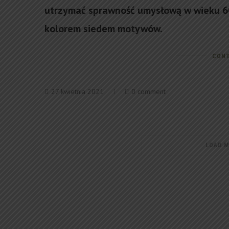
utrzymać sprawność umysłową w wieku 60
kolorem siedem motywów.
CONT
27 kwietnia 2021
0 comment
LOAD 