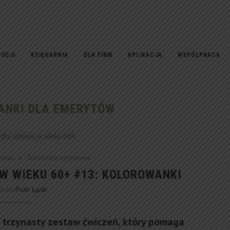
TUCJI
KSIĘGARNIA
DLA FIRM
APLIKACJA
WSPÓŁPRACA
ANKI DLA EMERYTÓW
ania
Sprawność umysłowa
W WIEKU 60+ #13: KOLOROWANKI
en by
Piotr Łącki
 trzynasty zestaw ćwiczeń, który pomaga