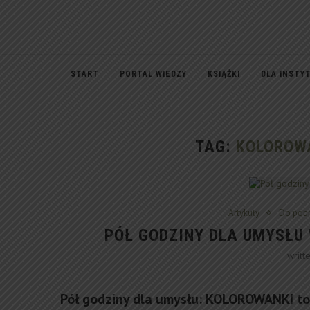
START
PORTAL WIEDZY
KSIĄŻKI
DLA INSTY
TAG:
KOLOROW
Artykuły
Do pobr
PÓŁ GODZINY DLA UMYSŁU 
writt
Pół godziny dla umysłu: KOLOROWANKI to