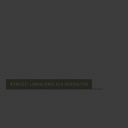
NOWOŚĆ! ŁAMIGŁÓWKI DLA DOROSŁYCH