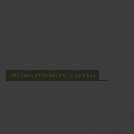
ĆWICZENIA UMYSŁOWE PIOTRA ŁĄCKIEGO