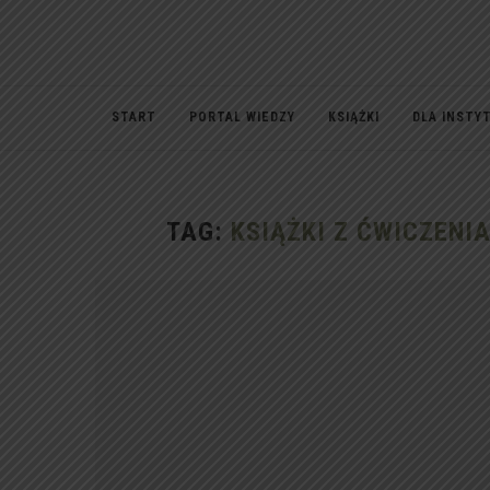
START
PORTAL WIEDZY
KSIĄŻKI
DLA INSTY
TAG:
KSIĄŻKI Z ĆWICZENI