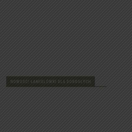
NOWOŚĆ! ŁAMIGŁÓWKI DLA DOROSŁYCH