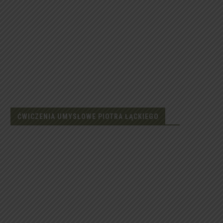
ĆWICZENIA UMYSŁOWE PIOTRA ŁĄCKIEGO