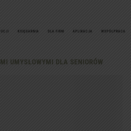
TUCJI
KSIĘGARNIA
DLA FIRM
APLIKACJA
WSPÓŁPRACA
AMI UMYSŁOWYMI DLA SENIORÓW