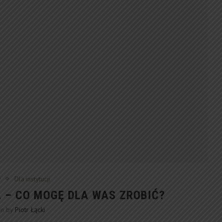
y
Dla instytucji
 – CO MOGĘ DLA WAS ZROBIĆ?
en by
Piotr Łącki