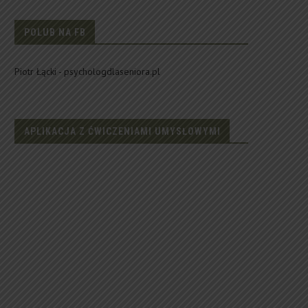
POLUB NA FB
Piotr Łącki - psychologdlaseniora.pl
APLIKACJA Z ĆWICZENIAMI UMYSŁOWYMI