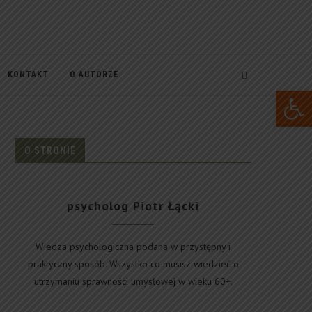
KONTAKT
O AUTORZE
Open 
O STRONIE
psycholog Piotr Łącki
Wiedza psychologiczna podana w przystępny i
praktyczny sposób. Wszystko co musisz wiedzieć o
utrzymaniu sprawności umysłowej w wieku 60+.