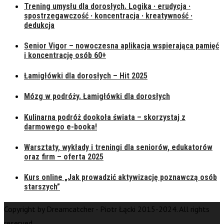
Trening umysłu dla dorosłych. Logika · erudycja ·
spostrzegawczość · koncentracja · kreatywność ·
dedukcja
Senior Vigor – nowoczesna aplikacja wspierająca pamięć
i koncentrację osób 60+
Łamigłówki dla dorosłych – Hit 2025
Mózg w podróży. Łamigłówki dla dorosłych
Kulinarna podróż dookoła świata – skorzystaj z
darmowego e-booka!
Warsztaty, wykłady i treningi dla seniorów, edukatorów
oraz firm – oferta 2025
Kurs online „Jak prowadzić aktywizację poznawczą osób
starszych”
Copyright by Dreamcatcher - Piotr Łącki 2015-2024. All rights
reserved.