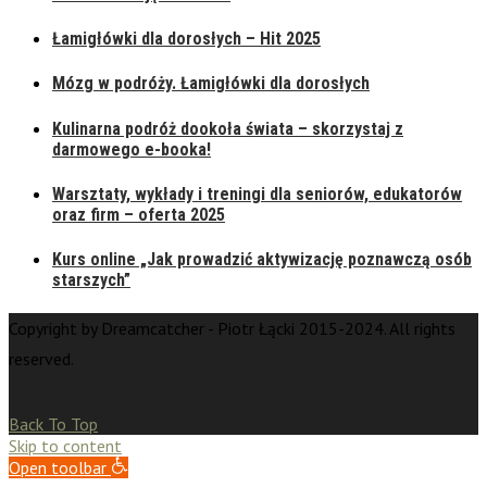
Łamigłówki dla dorosłych – Hit 2025
Mózg w podróży. Łamigłówki dla dorosłych
Kulinarna podróż dookoła świata – skorzystaj z
darmowego e-booka!
Warsztaty, wykłady i treningi dla seniorów, edukatorów
oraz firm – oferta 2025
Kurs online „Jak prowadzić aktywizację poznawczą osób
starszych”
Copyright by Dreamcatcher - Piotr Łącki 2015-2024. All rights
reserved.
Back To Top
Skip to content
Open toolbar