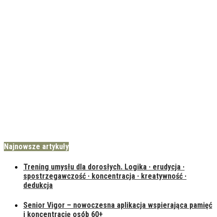
Najnowsze artykuły
Trening umysłu dla dorosłych. Logika · erudycja ·
spostrzegawczość · koncentracja · kreatywność ·
dedukcja
Senior Vigor – nowoczesna aplikacja wspierająca pamięć
i koncentrację osób 60+