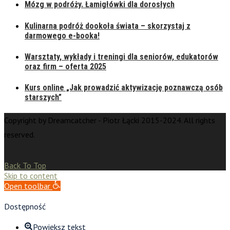
Mózg w podróży. Łamigłówki dla dorosłych
Kulinarna podróż dookoła świata – skorzystaj z
darmowego e-booka!
Warsztaty, wykłady i treningi dla seniorów, edukatorów
oraz firm – oferta 2025
Kurs online „Jak prowadzić aktywizację poznawczą osób
starszych”
Copyright by Dreamcatcher - Piotr Łącki 2015-2024. All rights
reserved.
Back To Top
Skip to content
Open toolbar
Dostępność
Powiększ tekst