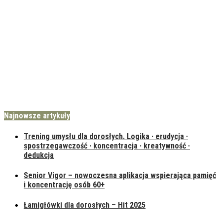
Najnowsze artykuły
Trening umysłu dla dorosłych. Logika · erudycja ·
spostrzegawczość · koncentracja · kreatywność ·
dedukcja
Senior Vigor – nowoczesna aplikacja wspierająca pamięć
i koncentrację osób 60+
Łamigłówki dla dorosłych – Hit 2025