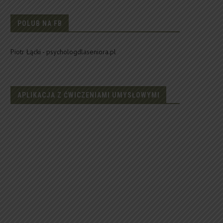
POLUB NA FB
Piotr Łącki - psychologdlaseniora.pl
APLIKACJA Z ĆWICZENIAMI UMYSŁOWYMI