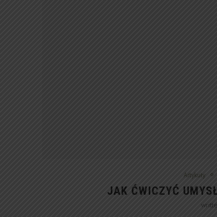
Artykuły
JAK ĆWICZYĆ UMYSŁ
writt