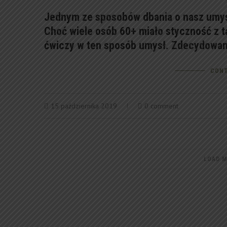
Jednym ze sposobów dbania o nasz umysł
Choć wiele osób 60+ miało styczność z tą
ćwiczy w ten sposób umysł. Zdecydowan
CONT
15 października 2019
0 comment
LOAD 