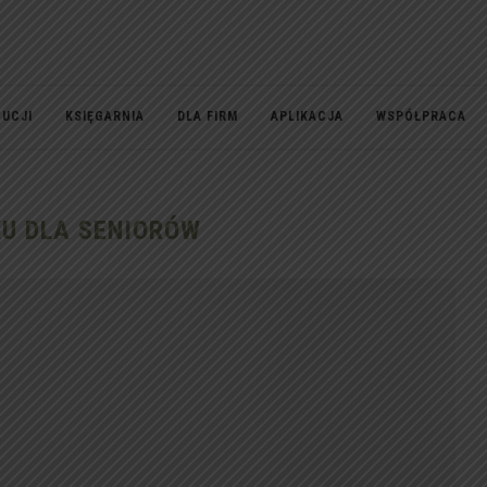
TUCJI
KSIĘGARNIA
DLA FIRM
APLIKACJA
WSPÓŁPRACA
U DLA SENIORÓW