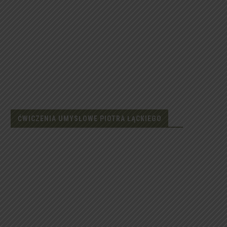
ĆWICZENIA UMYSŁOWE PIOTRA ŁĄCKIEGO