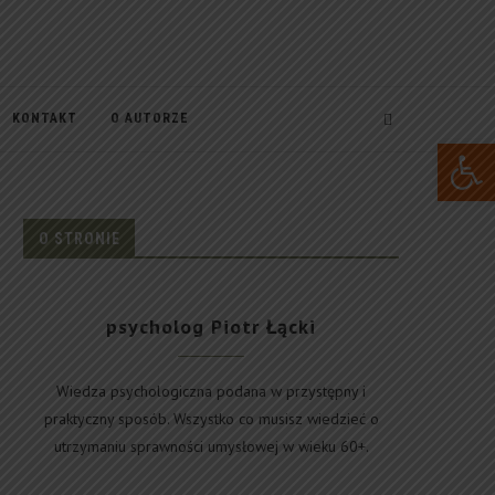
KONTAKT
O AUTORZE
Open 
O STRONIE
psycholog Piotr Łącki
Wiedza psychologiczna podana w przystępny i
praktyczny sposób. Wszystko co musisz wiedzieć o
utrzymaniu sprawności umysłowej w wieku 60+.