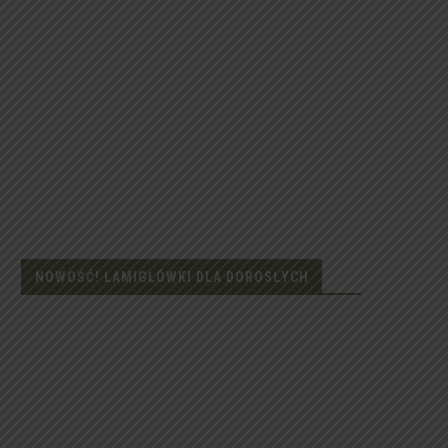
NOWOŚĆ! ŁAMIGŁÓWKI DLA DOROSŁYCH