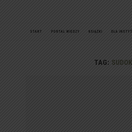
START
PORTAL WIEDZY
KSIĄŻKI
DLA INSTY
TAG:
SUDOK