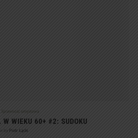
Sprawność umysłowa
 W WIEKU 60+ #2: SUDOKU
en by
Piotr Łącki