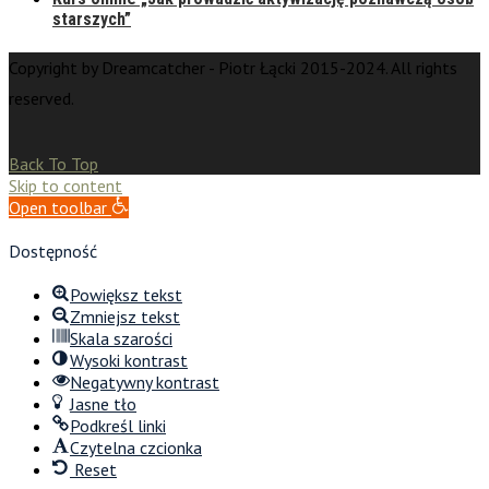
starszych”
Copyright by Dreamcatcher - Piotr Łącki 2015-2024. All rights
reserved.
Back To Top
Skip to content
Open toolbar
Dostępność
Powiększ tekst
Zmniejsz tekst
Skala szarości
Wysoki kontrast
Negatywny kontrast
Jasne tło
Podkreśl linki
Czytelna czcionka
Reset