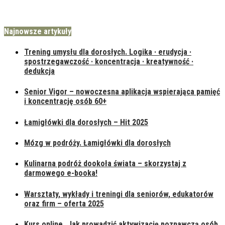
Najnowsze artykuły
Trening umysłu dla dorosłych. Logika · erudycja ·
spostrzegawczość · koncentracja · kreatywność ·
dedukcja
Senior Vigor – nowoczesna aplikacja wspierająca pamięć
i koncentrację osób 60+
Łamigłówki dla dorosłych – Hit 2025
Mózg w podróży. Łamigłówki dla dorosłych
Kulinarna podróż dookoła świata – skorzystaj z
darmowego e-booka!
Warsztaty, wykłady i treningi dla seniorów, edukatorów
oraz firm – oferta 2025
Kurs online „Jak prowadzić aktywizację poznawczą osób