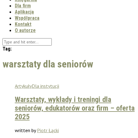
Dla firm
Aplikacja
Współpraca
Kontakt
O autorze
Tag:
warsztaty dla seniorów
Artykuły
Dla instytucji
Warsztaty, wykłady i treningi dla
seniorów, edukatorów oraz firm – oferta
2025
written by
Piotr Łącki