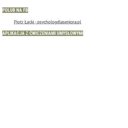
POLUB NA FB
Piotr Łącki - psychologdlaseniora.pl
APLIKACJA Z ĆWICZENIAMI UMYSŁOWYMI