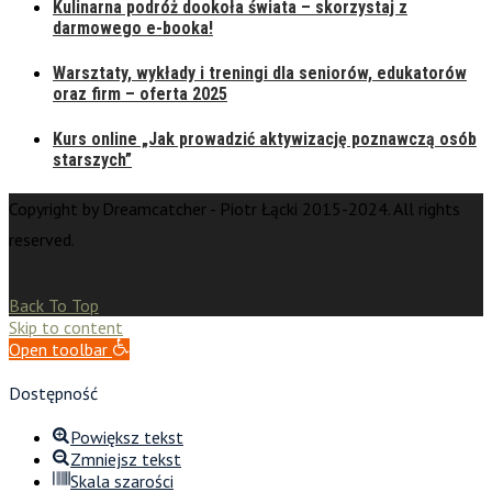
Kulinarna podróż dookoła świata – skorzystaj z
darmowego e-booka!
Warsztaty, wykłady i treningi dla seniorów, edukatorów
oraz firm – oferta 2025
Kurs online „Jak prowadzić aktywizację poznawczą osób
starszych”
Copyright by Dreamcatcher - Piotr Łącki 2015-2024. All rights
reserved.
Back To Top
Skip to content
Open toolbar
Dostępność
Powiększ tekst
Zmniejsz tekst
Skala szarości