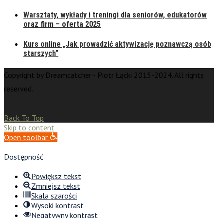
Warsztaty, wykłady i treningi dla seniorów, edukatorów
oraz firm – oferta 2025
Kurs online „Jak prowadzić aktywizację poznawczą osób
starszych”
Copyright by Dreamcatcher - Piotr Łącki 2015-2024. All rights
reserved.
Back To Top
Skip to content
Open toolbar
Dostępność
Powiększ tekst
Zmniejsz tekst
Skala szarości
Wysoki kontrast
Negatywny kontrast