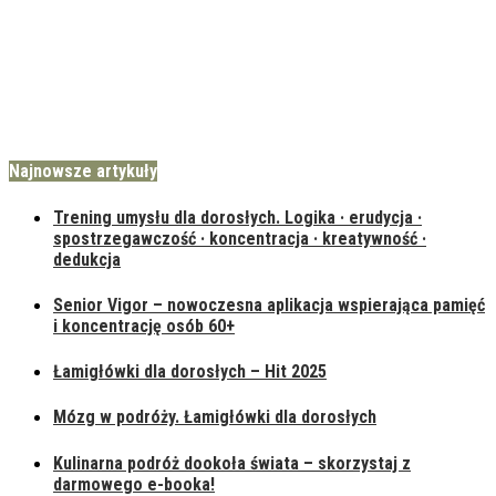
Najnowsze artykuły
Trening umysłu dla dorosłych. Logika · erudycja ·
spostrzegawczość · koncentracja · kreatywność ·
dedukcja
Senior Vigor – nowoczesna aplikacja wspierająca pamięć
i koncentrację osób 60+
Łamigłówki dla dorosłych – Hit 2025
Mózg w podróży. Łamigłówki dla dorosłych
Kulinarna podróż dookoła świata – skorzystaj z
darmowego e-booka!