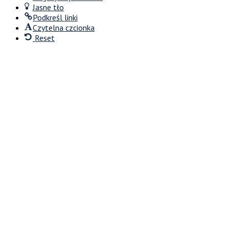
Jasne tło
Podkreśl linki
Czytelna czcionka
Reset