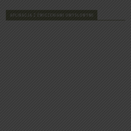
APLIKACJA Z ĆWICZENIAMI UMYSŁOWYMI