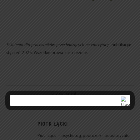
Szkolenia dla pracowników przechodzących na emeryturę
, publikacja:
styczeń 2025. Wszelkie prawa zastrzeżone.
0 comment
0
PIOTR ŁĄCKI
Piotr Łącki – psycholog, podróżnik i popularyzator