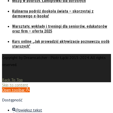
Mózg w podróży. Łamigłówki dla dorosłych
Kulinarna podróż dookoła świata – skorzystaj z
darmowego e-booka!
Warsztaty, wykłady i treningi dla seniorów, edukatorów
oraz firm – oferta 2025
Kurs online „Jak prowadzić aktywizację poznawczą osób
starszych”
Copyright by Dreamcatcher - Piotr Łącki 2015-2024. All rights
reserved.
Back To Top
Skip to content
Open toolbar
Dostępność
Powiększ tekst