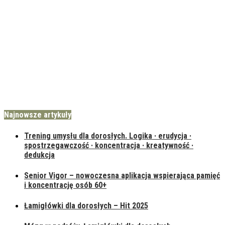
Najnowsze artykuły
Trening umysłu dla dorosłych. Logika · erudycja ·
spostrzegawczość · koncentracja · kreatywność ·
dedukcja
Senior Vigor – nowoczesna aplikacja wspierająca pamięć
i koncentrację osób 60+
Łamigłówki dla dorosłych – Hit 2025