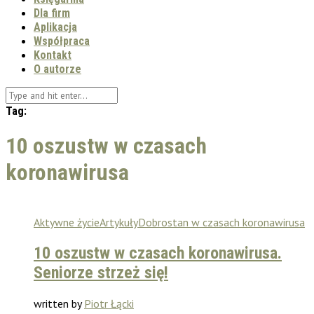
Dla firm
Aplikacja
Współpraca
Kontakt
O autorze
Tag:
10 oszustw w czasach
koronawirusa
Aktywne życie
Artykuły
Dobrostan w czasach koronawirusa
10 oszustw w czasach koronawirusa.
Seniorze strzeż się!
written by
Piotr Łącki