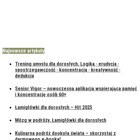
Najnowsze artykuły
Trening umysłu dla dorosłych. Logika · erudycja ·
spostrzegawczość · koncentracja · kreatywność ·
dedukcja
Senior Vigor – nowoczesna aplikacja wspierająca pamięć
i koncentrację osób 60+
Łamigłówki dla dorosłych – Hit 2025
Mózg w podróży. Łamigłówki dla dorosłych
Kulinarna podróż dookoła świata – skorzystaj z
darmowego e-booka!