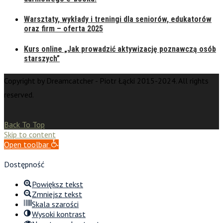
Warsztaty, wykłady i treningi dla seniorów, edukatorów
oraz firm – oferta 2025
Kurs online „Jak prowadzić aktywizację poznawczą osób
starszych”
Copyright by Dreamcatcher - Piotr Łącki 2015-2024. All rights
reserved.
Back To Top
Skip to content
Open toolbar
Dostępność
Powiększ tekst
Zmniejsz tekst
Skala szarości
Wysoki kontrast