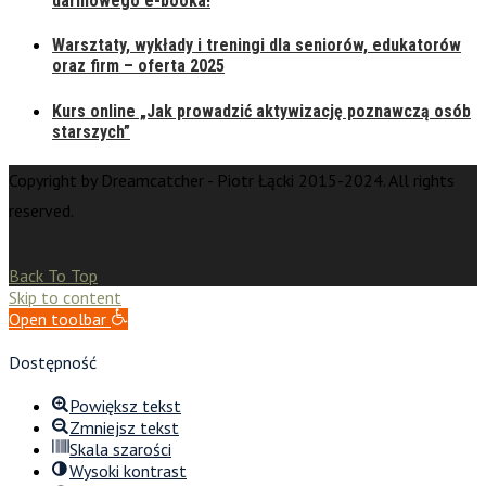
darmowego e-booka!
Warsztaty, wykłady i treningi dla seniorów, edukatorów
oraz firm – oferta 2025
Kurs online „Jak prowadzić aktywizację poznawczą osób
starszych”
Copyright by Dreamcatcher - Piotr Łącki 2015-2024. All rights
reserved.
Back To Top
Skip to content
Open toolbar
Dostępność
Powiększ tekst
Zmniejsz tekst
Skala szarości
Wysoki kontrast