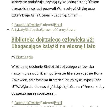
którzy nie podróżują, czytają tylko jedną stronę”.Osiem
literackich inspiracji pozwoli Wam odkryć Afrykę oraz
cztery kraje Azji i Oceanii – Japonię, Oman,…
0
Facebook
Twitter
Pinterest
Email
Artykuły
Biblioteka
Sprawność umysłowa
Biblioteka dojrzałego człowieka #2:
Ubogacające książki na wiosnę i lato
by
Piotr Łącki
W kolejnej odsłonie Biblioteki dojrzałego człowieka
naszym przewodnikiem po świecie literatury będzie Ilona
Zakowicz, założycielka literackiej grupy dyskusyjnej Cafe
UTW. Wybrała dla nas pięć książek, które na różne sposoby
poszerzą nasze spojrzenie…
0
Facebook
Twitter
Pinterest
Email