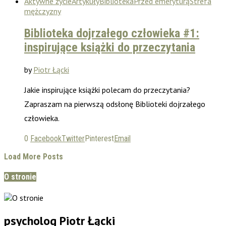
Aktywne życie
Artykuły
Biblioteka
Przed emeryturą
Strefa
mężczyzny
Biblioteka dojrzałego człowieka #1:
inspirujące książki do przeczytania
by
Piotr Łącki
Jakie inspirujące książki polecam do przeczytania?
Zapraszam na pierwszą odsłonę Biblioteki dojrzałego
człowieka.
0
Facebook
Twitter
Pinterest
Email
Load More Posts
O stronie
psycholog Piotr Łącki