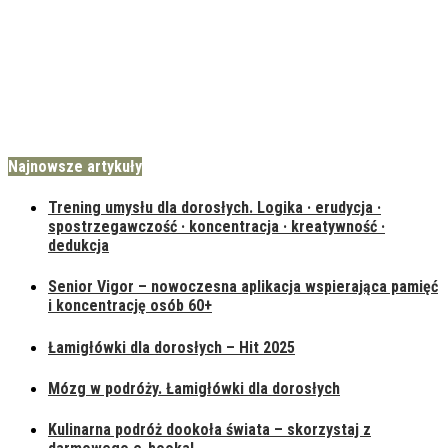
Najnowsze artykuły
Trening umysłu dla dorosłych. Logika · erudycja ·
spostrzegawczość · koncentracja · kreatywność ·
dedukcja
Senior Vigor – nowoczesna aplikacja wspierająca pamięć
i koncentrację osób 60+
Łamigłówki dla dorosłych – Hit 2025
Mózg w podróży. Łamigłówki dla dorosłych
Kulinarna podróż dookoła świata – skorzystaj z