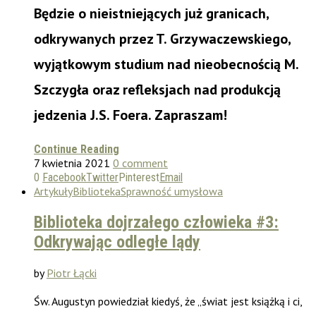
Będzie o nieistniejących już granicach,
odkrywanych przez T. Grzywaczewskiego,
wyjątkowym studium nad nieobecnością M.
Szczygła oraz refleksjach nad produkcją
jedzenia J.S. Foera. Zapraszam!
Continue Reading
7 kwietnia 2021
0 comment
0
Facebook
Twitter
Pinterest
Email
Artykuły
Biblioteka
Sprawność umysłowa
Biblioteka dojrzałego człowieka #3:
Odkrywając odległe lądy
by
Piotr Łącki
Św. Augustyn powiedział kiedyś, że „świat jest książką i ci,