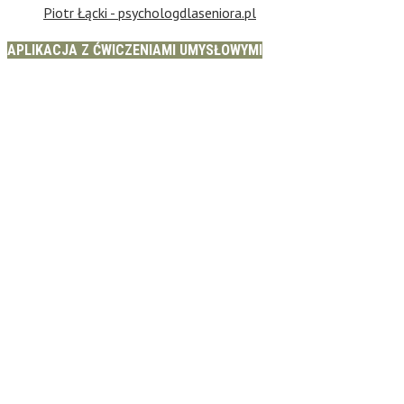
Piotr Łącki - psychologdlaseniora.pl
APLIKACJA Z ĆWICZENIAMI UMYSŁOWYMI