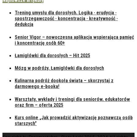
Najnowsze artykuły
Trening umysłu dla dorosłych. Logika · erudycja ·
spostrzegawczość · koncentracja · kreatywność ·
dedukcja
Senior Vigor – nowoczesna aplikacja wspierająca pamięć
i koncentrację osób 60+
Łamigłówki dla dorosłych – Hit 2025
Mózg w podróży. Łamigłówki dla dorosłych
Kulinarna podróż dookoła świata – skorzystaj z
darmowego e-booka!
Warsztaty, wykłady i treningi dla seniorów, edukatorów
oraz firm – oferta 2025
Kurs online „Jak prowadzić aktywizację poznawczą osób
starszych”