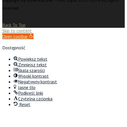
Copyright by Dreamcatcher - Piotr Łącki 2015-2024. All rights
reserved.
Back To Top
Skip to content
Open toolbar
Dostępność
Powiększ tekst
Zmniejsz tekst
Skala szarości
Wysoki kontrast
Negatywny kontrast
Jasne tło
Podkreśl linki
Czytelna czcionka
Reset