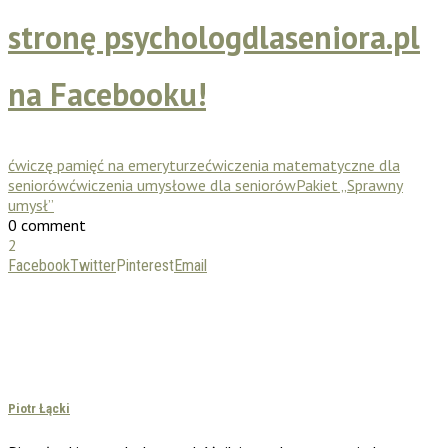
stronę psychologdlaseniora.pl
na Facebooku!
ćwiczę pamięć na emeryturze
ćwiczenia matematyczne dla
seniorów
ćwiczenia umysłowe dla seniorów
Pakiet „Sprawny
umysł”
0 comment
2
Facebook
Twitter
Pinterest
Email
Piotr Łącki