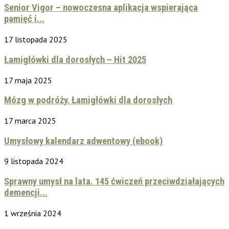
Senior Vigor – nowoczesna aplikacja wspierająca
pamięć i...
17 listopada 2025
Łamigłówki dla dorosłych – Hit 2025
17 maja 2025
Mózg w podróży. Łamigłówki dla dorosłych
17 marca 2025
Umysłowy kalendarz adwentowy (ebook)
9 listopada 2024
Sprawny umysł na lata. 145 ćwiczeń przeciwdziałających
demencji...
1 września 2024