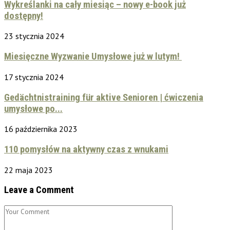
Wykreślanki na cały miesiąc – nowy e-book już
dostępny!
23 stycznia 2024
Miesięczne Wyzwanie Umysłowe już w lutym!
17 stycznia 2024
Gedächtnistraining für aktive Senioren | ćwiczenia
umysłowe po...
16 października 2023
110 pomysłów na aktywny czas z wnukami
22 maja 2023
Leave a Comment