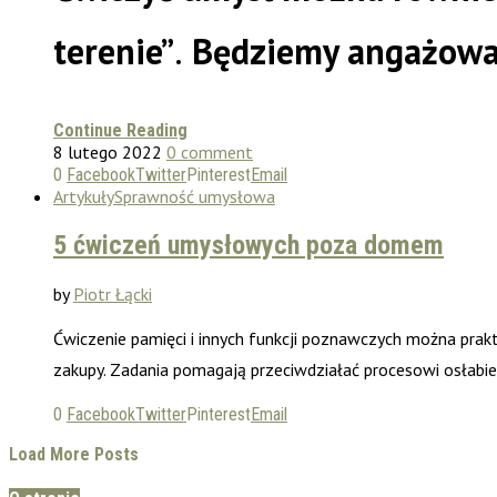
terenie”
.
Będziemy angażowali 
Continue Reading
8 lutego 2022
0 comment
0
Facebook
Twitter
Pinterest
Email
Artykuły
Sprawność umysłowa
5 ćwiczeń umysłowych poza domem
by
Piotr Łącki
Ćwiczenie pamięci i innych funkcji poznawczych można pra
zakupy. Zadania pomagają przeciwdziałać procesowi osłabi
0
Facebook
Twitter
Pinterest
Email
Load More Posts