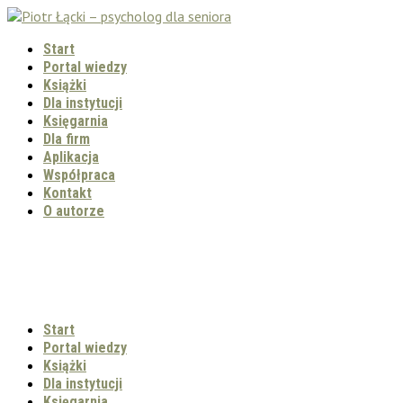
Start
Portal wiedzy
Książki
Dla instytucji
Księgarnia
Dla firm
Aplikacja
Współpraca
Kontakt
O autorze
Start
Portal wiedzy
Książki
Dla instytucji
Księgarnia