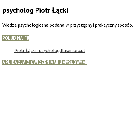
psycholog Piotr Łącki
Wiedza psychologiczna podana w przystępny i praktyczny sposób
POLUB NA FB
Piotr Łącki - psychologdlaseniora.pl
APLIKACJA Z ĆWICZENIAMI UMYSŁOWYMI