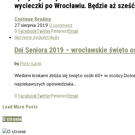
wycieczki po Wrocławiu. Będzie aż sześć
Continue Reading
27 sierpnia 2019
0 comment
0
Facebook
Twitter
Pinterest
Email
Aktywne życie
Artykuły
Dni Seniora 2019 – wrocławskie święto o
by
Piotr Łącki
Wielkimi krokami zbliża się święto osób 60+ w stolicy Doln
najciekawszych opowiedziała…
0
Facebook
Twitter
Pinterest
Email
Load More Posts
O stronie