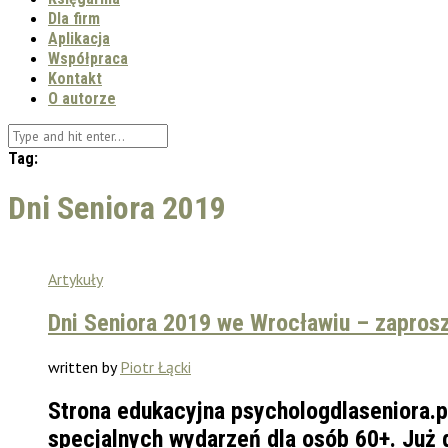
Dla firm
Aplikacja
Współpraca
Kontakt
O autorze
Tag:
Dni Seniora 2019
Artykuły
Dni Seniora 2019 we Wrocławiu – zapros
written by
Piotr Łącki
Strona edukacyjna psychologdlaseniora.pl
specjalnych wydarzeń dla osób 60+. Już 