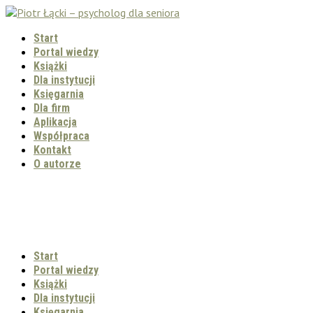
Start
Portal wiedzy
Książki
Dla instytucji
Księgarnia
Dla firm
Aplikacja
Współpraca
Kontakt
O autorze
Start
Portal wiedzy
Książki
Dla instytucji
Księgarnia