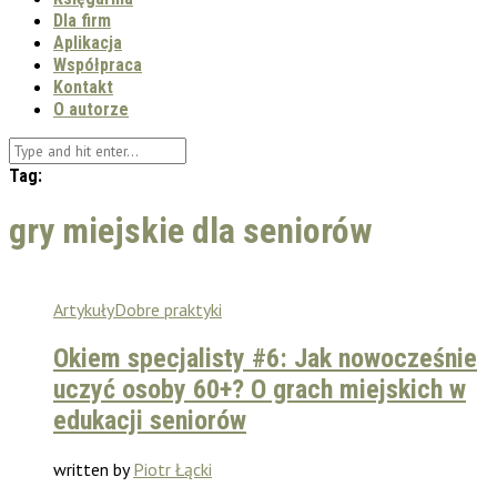
Dla firm
Aplikacja
Współpraca
Kontakt
O autorze
Tag:
gry miejskie dla seniorów
Artykuły
Dobre praktyki
Okiem specjalisty #6: Jak nowocześnie
uczyć osoby 60+? O grach miejskich w
edukacji seniorów
written by
Piotr Łącki