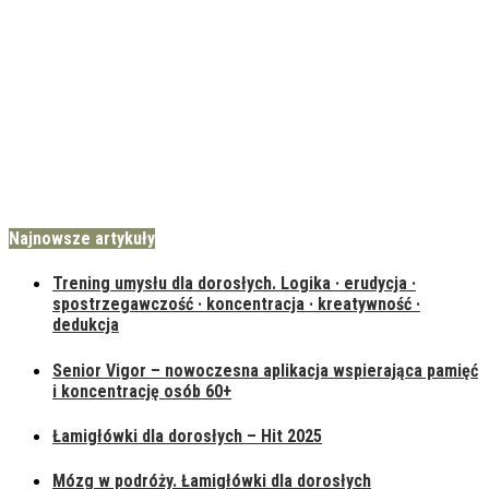
Najnowsze artykuły
Trening umysłu dla dorosłych. Logika · erudycja ·
spostrzegawczość · koncentracja · kreatywność ·
dedukcja
Senior Vigor – nowoczesna aplikacja wspierająca pamięć
i koncentrację osób 60+
Łamigłówki dla dorosłych – Hit 2025
Mózg w podróży. Łamigłówki dla dorosłych