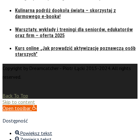
Kulinarna podróż dookoła świata – skorzystaj z
darmowego e-booka!
Warsztaty, wykłady i treningi dla seniorów, edukatorów
oraz firm – oferta 2025
Kurs online „Jak prowadzić aktywizację poznawczą osób
starszych”
Copyright by Dreamcatcher - Piotr Łącki 2015-2024. All rights
reserved.
Back To Top
Skip to content
Open toolbar
Dostępność
Powiększ tekst
Zmniejsz tekst