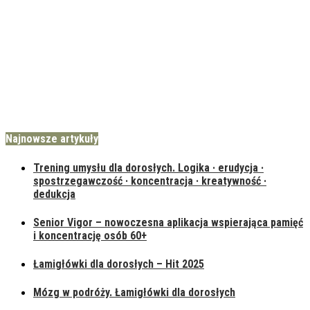
Najnowsze artykuły
Trening umysłu dla dorosłych. Logika · erudycja ·
spostrzegawczość · koncentracja · kreatywność ·
dedukcja
Senior Vigor – nowoczesna aplikacja wspierająca pamięć
i koncentrację osób 60+
Łamigłówki dla dorosłych – Hit 2025
Mózg w podróży. Łamigłówki dla dorosłych