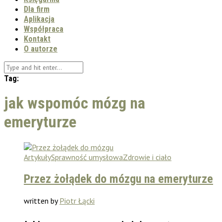
Dla firm
Aplikacja
Współpraca
Kontakt
O autorze
Tag:
jak wspomóc mózg na
emeryturze
Artykuły
Sprawność umysłowa
Zdrowie i ciało
Przez żołądek do mózgu na emeryturze
written by
Piotr Łącki