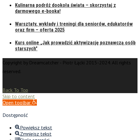
Kulinarna podróż dookoła świata – skorzystaj z
darmowego e-booka!
Warsztaty, wykłady i treningi dla seniorów, edukatorów
oraz firm – oferta 2025
Kurs online „Jak prowadzić aktywizację poznawczą osób
starszych”
Copyright by Dreamcatcher - Piotr Łącki 2015-2024. All rights
reserved.
Back To Top
Skip to content
Open toolbar
Dostępność
Powiększ tekst
Zmniejsz tekst