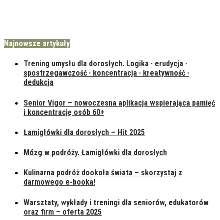
Najnowsze artykuły
Trening umysłu dla dorosłych. Logika · erudycja ·
spostrzegawczość · koncentracja · kreatywność ·
dedukcja
Senior Vigor – nowoczesna aplikacja wspierająca pamięć
i koncentrację osób 60+
Łamigłówki dla dorosłych – Hit 2025
Mózg w podróży. Łamigłówki dla dorosłych
Kulinarna podróż dookoła świata – skorzystaj z
darmowego e-booka!
Warsztaty, wykłady i treningi dla seniorów, edukatorów
oraz firm – oferta 2025