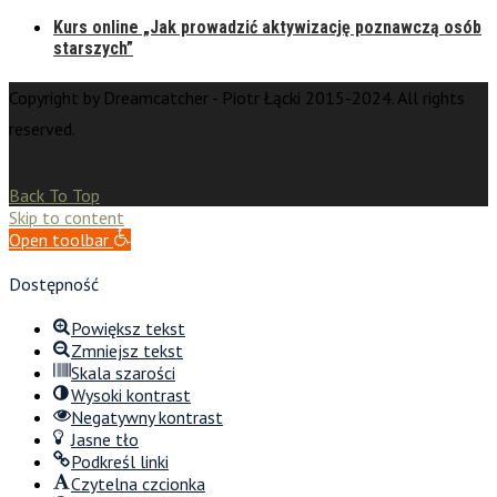
Kurs online „Jak prowadzić aktywizację poznawczą osób
starszych”
Copyright by Dreamcatcher - Piotr Łącki 2015-2024. All rights
reserved.
Back To Top
Skip to content
Open toolbar
Dostępność
Powiększ tekst
Zmniejsz tekst
Skala szarości
Wysoki kontrast
Negatywny kontrast
Jasne tło
Podkreśl linki
Czytelna czcionka