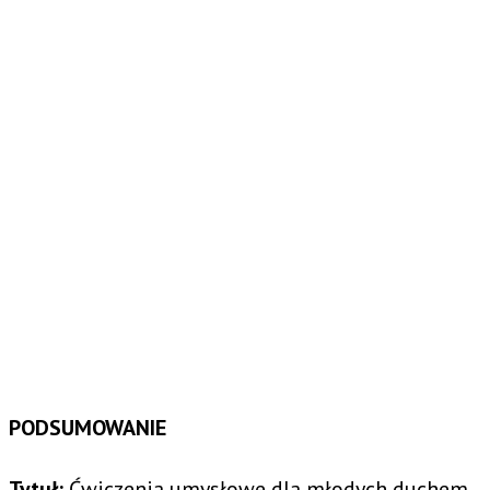
PODSUMOWANIE
Tytuł:
Ćwiczenia umysłowe dla młodych duchem