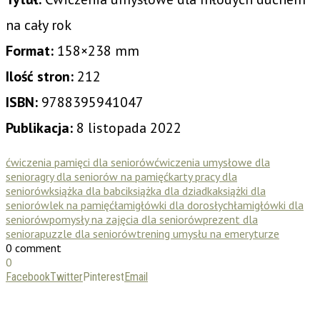
na cały rok
Format:
158×238 mm
Ilość stron:
212
ISBN:
9788395941047
Publikacja:
8 listopada 2022
ćwiczenia pamięci dla seniorów
ćwiczenia umysłowe dla
seniora
gry dla seniorów na pamięć
karty pracy dla
seniorów
książka dla babci
książka dla dziadka
książki dla
seniorów
lek na pamięć
łamigłówki dla dorosłych
łamigłówki dla
seniorów
pomysły na zajęcia dla seniorów
prezent dla
seniora
puzzle dla seniorów
trening umysłu na emeryturze
0 comment
0
Facebook
Twitter
Pinterest
Email